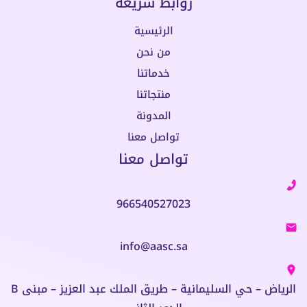
روابط سريعة
الرئيسية
من نحن
خدماتنا
منتجاتنا
المدونة
تواصل معنا
تواصل معنا
966540527023
info@aasc.sa
الرياض – حي السليمانية – طريق الملك عبد العزيز – مبنى B