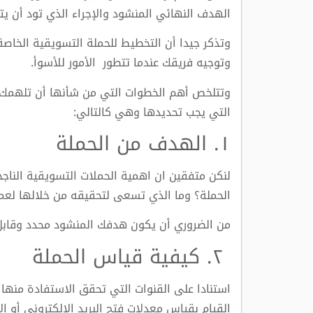
الهدف النهائي المنشود والإجراء الذي تود أن يت
وتذكر جيدا أن التخطيط للحملة التسويقية الخاص
وتوجيه فريقك عندما تتطور الأمور للأسوأ.
وتتلخص أهم الخطوات التي من شأنها أن تلهمك 
التي يجب تحديدها وهي كالتالي:
١. الهدف من الحملة
لنكن متفقين ان اهمية الحملات التسويقية الناجحة
الحملة؟ وما الذي تسعى لتحقيقه من خلالها لعم
من الضروري أن يكون هدفك المنشود محدد وقابل 
٢. كيفية قياس الحملة
استنادا على القنوات التي تحقق الاستفادة منه
القيام بقياس معدلات فتح البريد الإلكتروني أو