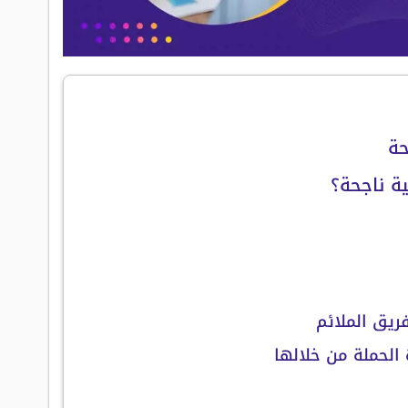
حة
ة ناجحة؟