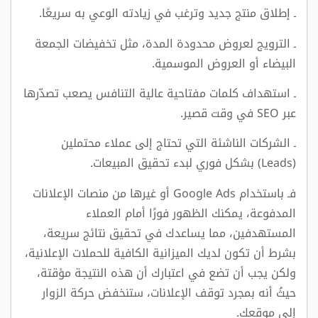
ـ إطلاق منتج جديد وترغب في زيادته الوعي به سريعًا.
ـ الترويج لعروض محدودة المدة، مثل تخفيضات الجمعة
البيضاء أو العروض الموسمية.
ـ استهداف كلمات مفتاحية عالية التنافس يصعب تصدّرها
عبر SEO في وقت قصير.
ـ الشركات الناشئة التي تحتاج إلى عملاء محتملين
(Leads) بشكل فوري لبدء تحقيق المبيعات.
فـ باستخدام Google Ads أو غيرها من منصات الإعلانات
المدفوعة، يمكنك الظهور فورًا أمام العملاء
المستهدفين، مما يساعدك في تحقيق نتائج سريعة،
بشرط أن تكون لديك الميزانية الكافية للحملات الإعلانية،
ولكن يجب أن تضع في اعتبارك أن هذه النتيجة مؤقتة،
حيثُ أنه بمجرد توقف الإعلانات، ستنخفض حركة الزوار
إلى موقعك.