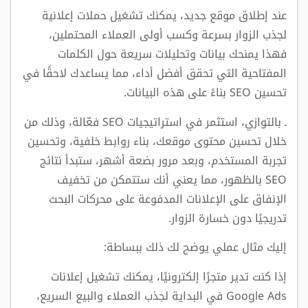
عند إطلاق موقع جديد، يمكنك تشغيل حملات إعلانية
لجذب الزوار بسرعة وكسب أولى العملاء المحتملين،
فهذا يمنحك بيانات وتحليلات سريعة حول الكلمات
المفتاحية التي تحقق أفضل أداء، مما يساعدك لاحقًا في
تحسين SEO بناءً على هذه البيانات.
ـ بالتوازي، استثمر في استراتيجيات SEO فعّالة، وذلك من
خلال تحسين محتوى موقعك، بناء روابط خلفية، وتحسين
تجربة المستخدم، وبعد مرور بضعة أشهر، ستبدأ نتائج
SEO بالظهور، مما يعني أنك ستتمكن من تخفيف
الإنفاق على الإعلانات المدفوعة على محركات البحث
تدريجيًا دون خسارة الزوار.
إليك مثال عملي يوضح لك ذلك ببساطة:
إذا كنت تدير متجرًا إلكترونيًا، يمكنك تشغيل إعلانات
Google Ads في البداية لجذب العملاء والبيع السريع،