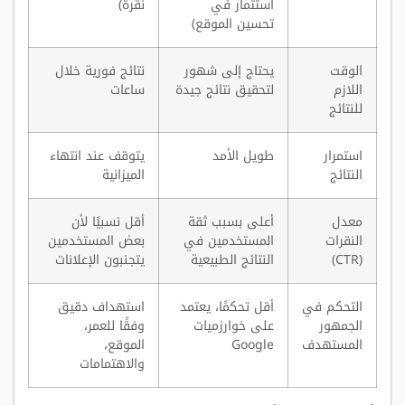
استثمار في
نقرة)
تحسين الموقع)
الوقت
يحتاج إلى شهور
نتائج فورية خلال
اللازم
لتحقيق نتائج جيدة
ساعات
للنتائج
استمرار
طويل الأمد
يتوقف عند انتهاء
النتائج
الميزانية
معدل
أعلى بسبب ثقة
أقل نسبيًا لأن
النقرات
المستخدمين في
بعض المستخدمين
(CTR)
النتائج الطبيعية
يتجنبون الإعلانات
التحكم في
أقل تحكمًا، يعتمد
استهداف دقيق
الجمهور
على خوارزميات
وفقًا للعمر،
المستهدف
Google
الموقع،
والاهتمامات